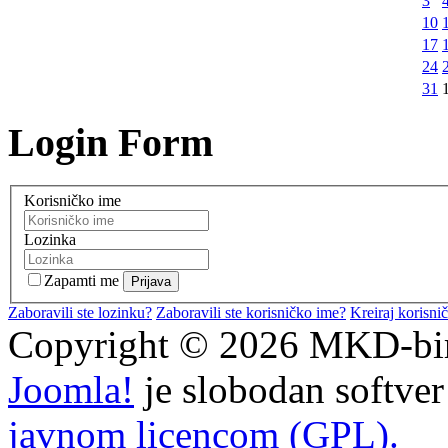
3
10
17
24
31
Login Form
Korisničko ime
Lozinka
Zapamti me
Zaboravili ste lozinku?
Zaboravili ste korisničko ime?
Kreiraj korisni
Copyright © 2026 MKD-biro
Joomla!
je slobodan softve
javnom licencom (GPL).