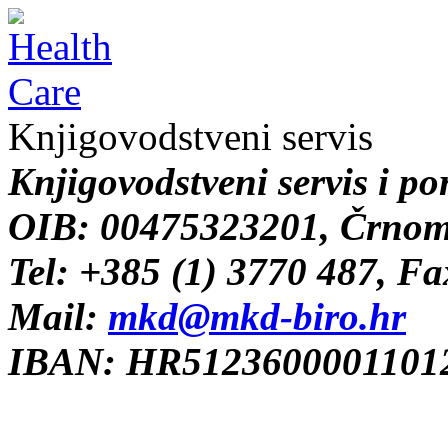
Knjigovodstveni servis
Knjigovodstveni servis i po
OIB: 00475323201, Črnome
Tel: +385 (1) 3770 487, F
Mail:
mkd@mkd-biro.hr
IBAN: HR51236000011012