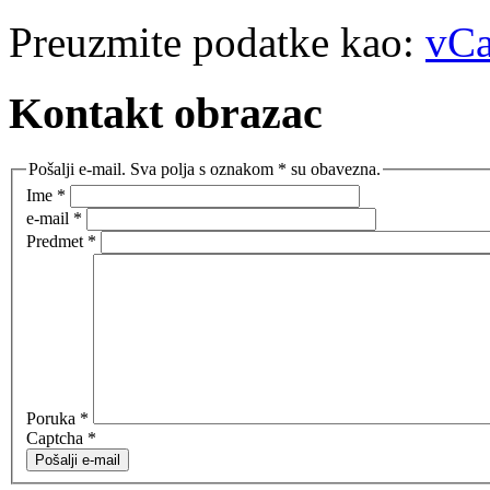
Preuzmite podatke kao:
vCa
Kontakt obrazac
Pošalji e-mail. Sva polja s oznakom * su obavezna.
Ime
*
e-mail
*
Predmet
*
Poruka
*
Captcha
*
Pošalji e-mail